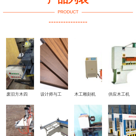
PRODUCT
----------------
废旧方木四
设计师与工
木工雕刻机
供应木工机
面刨与四边
程师的完美
价格解析及
械剪切机-
锯机 任县
交汇 同步
包装注意事
德鑫旺机械
卓大机械厂
木纹饰面板
项——以
专业设备，
的木工建筑
在现代建筑
15553100568
高效生产