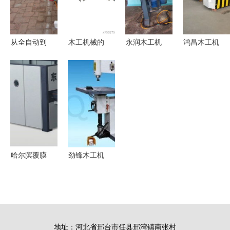
机械高效解
机械中的美
产品为例
决方案
学革命
从全自动到
木工机械的
永润木工机
鸿昌木工机
地域特色
利器 精密
械 白山数
械厂 门厂
现代木工榫
裁板锯在实
控佛珠机报
设备专家，
槽机的多元
木家具与建
价与性能详
助力木工产
发展与品牌
筑装修中的
解
业升级
选择——以
应用
丽江与金龙
为例
哈尔滨覆膜
劲锋木工机
机与排钻
械厂 专业
木工机械与
制造M5113
建筑机械供
镂铣机与
应商详解
M1108磨，
地址：河北省邢台市任县邢湾镇南张村