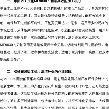
一、单面木工压刨MF9030：精准高效的加工核心
单面木工压刨MF9030是射阳县龙腾机械厂的核心产品之一，专为木材的
刨平和厚度加工设计。其采用优质铸铁机身，结构稳固，能有效减少振
动，确保加工过程的平稳性。压刨宽度可达300毫米，适用于多种规格的
木板处理，从薄板到厚料均能轻松应对。机器配备精密调整装置，用户可
快速设定刨削厚度，实现毫米级的精度控制，满足高标准木工需求。
MF9030的刀轴采用高速钢或硬质合金刀具，切削锋利耐用，配合强力电
机驱动，提升了加工效率和表面光洁度，适用于家具制作、装修工程及木
制品批量生产。
二、双桶布袋吸尘机：清洁环保的作业保障
与MF9030配套的双桶布袋吸尘机，是射阳县龙腾机械厂在环保设计上的
创新之举。木工加工中产生的刨花和粉尘不仅影响工作环境，还可能危害
操作者健康。这款吸尘机采用双桶分离结构，能有效收集粗大刨花和细微
粉尘，通过多层过滤系统（包括布袋过滤），将空气净化后排放，大幅降
低车间污染。其大容量设计减少了清理频率，提高了连续作业能力，同时