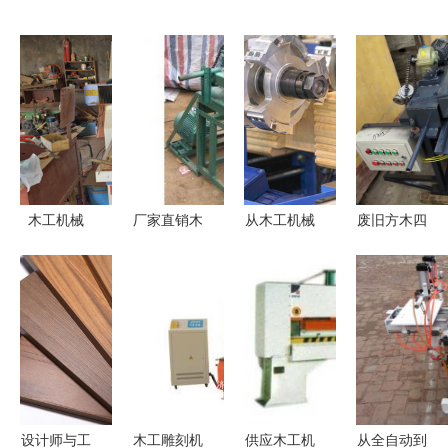
木工机械
厂家直销木
从木工机械
废旧方木四
传统工艺与
工刨锯与四
到建筑机械
面刨与四边
现代科技的
面锯 建筑
图像视角下
锯机 任县
完美融合
机械中的高
的工业演化
卓大机械厂
效加工利器
与技术革新
的木工建筑
机械高效解
决方案
设计师与工
木工雕刻机
供应木工机
从全自动到