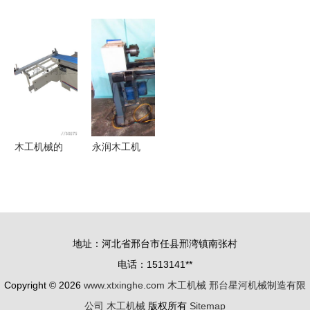
程师的完美
价格解析及
械剪切机-
地域特色
交汇 同步
包装注意事
德鑫旺机械
现代木工榫
木纹饰面板
项——以
专业设备，
槽机的多元
在现代建筑
15553100568
高效生产
发展与品牌
机械中的美
产品为例
选择——以
学革命
丽江与金龙
为例
木工机械的
永润木工机
利器 精密
械 白山数
裁板锯在实
控佛珠机报
木家具与建
价与性能详
筑装修中的
解
地址：河北省邢台市任县邢湾镇南张村
应用
电话：1513141**
Copyright © 2026
www.xtxinghe.com
木工机械
邢台星河机械制造有限
公司
木工机械
版权所有
Sitemap